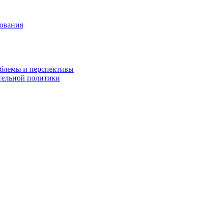
зования
облемы и перспективы
тельной политики