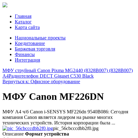
Главная
Каталог
Карта сайта
Национальные проекты
Кредитование
Биржевая торговля
Финансы
Интеграция
МФУ струйный Canon Pixma MG2440 (8328B007) (8328B007)
A4
Радиотелефон DECT Gigaset C530 Black
Вернуться к: Офисное оборудование
МФУ Canon MF226DN
МФУ А4 ч/б Canon i-SENSYS MF226dn 9540B086: Сегодня
компания Canon является лидером на рынке многих
технических устройств. История корпорации была ...
pic_56cbcccdbb2f0.jpg
Описание
Формат устройства