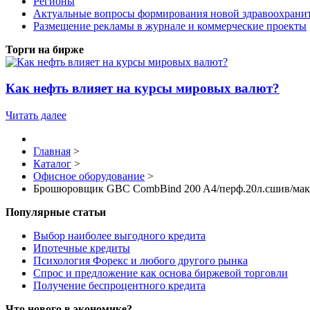
Регионы
Актуальные вопросы формирования новой здравоохрани
Размещение рекламы в журнале и коммерческие проекты
Торги на бирже
Как нефть влияет на курсы мировых валют?
Читать далее
Главная
>
Каталог
>
Офисное оборудование
>
Брошюровщик GBC CombBind 200 A4/перф.20л.сшив/макс.
Популярные статьи
Выбор наиболее выгодного кредита
Ипотечные кредиты
Психология Форекс и любого другого рынка
Спрос и предложение как основа биржевой торговли
Получение беспроцентного кредита
Что нового в экономике?