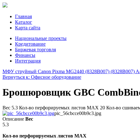
Главная
Каталог
Карта сайта
Национальные проекты
Кредитование
Биржевая торговля
Финансы
Интеграция
МФУ струйный Canon Pixma MG2440 (8328B007) (8328B007) A
Вернуться к: Офисное оборудование
Брошюровщик GBC CombBind 2
Вес 5.3 Кол-во перфорируемых листов MAX 20 Кол-во сшиваем
pic_56cbcce00b9c3.jpg
Описание
Вес
5.3
Кол-во перфорируемых листов MAX