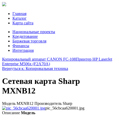
Главная
Каталог
Карта сайта
Национальные проекты
Кредитование
Биржевая торговля
Финансы
Интеграция
Копировальный аппарат CANON FC-108
Принтер HP LaserJet
Enterprise M506x (F2A70A)
Вернуться к: Копировальная техника
Сетевая карта Sharp
MXNB12
Модель MXNB12 Производитель Sharp
pic_56cbcaa620001.jpg
Описание
Модель