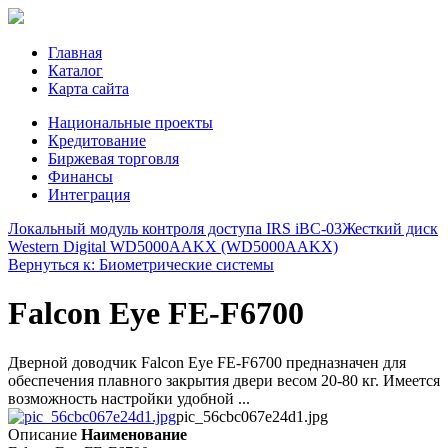
Главная
Каталог
Карта сайта
Национальные проекты
Кредитование
Биржевая торговля
Финансы
Интеграция
Локальный модуль контроля доступа IRS iBC-03
Жесткий диск
Western Digital WD5000AAKX (WD5000AAKX)
Вернуться к: Биометрические системы
Falcon Eye FE-F6700
Дверной доводчик Falcon Eye FE-F6700 предназначен для
обеспечения плавного закрытия двери весом 20-80 кг. Имеется
возможность настройки удобной ...
pic_56cbc067e24d1.jpg
Описание
Наименование